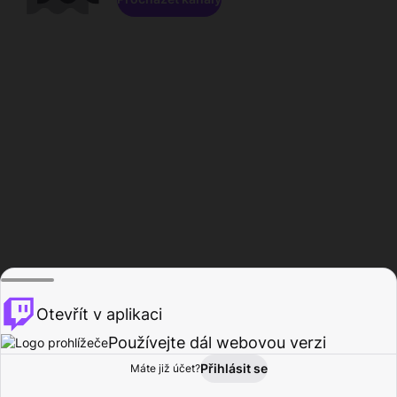
Otevřít v aplikaci
Používejte dál webovou verzi
Přihlásit se
Máte již účet?
Domů
Procházet
Aktivita
Profil