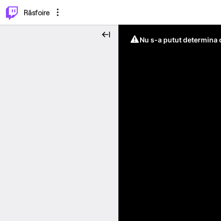
⌥
P
Răsfoire
Nu s-a putut determina c