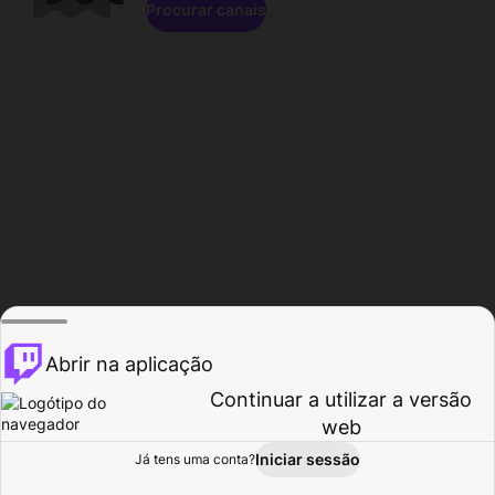
Procurar canais
Abrir na aplicação
Continuar a utilizar a versão
web
Iniciar sessão
Já tens uma conta?
Página inicial
Procurar
Atividade
Perfil