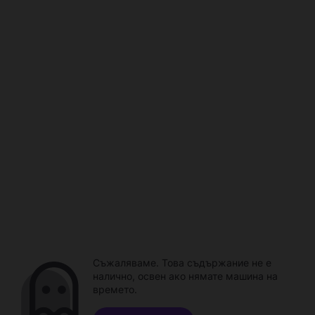
Съжаляваме. Това съдържание не е
налично, освен ако нямате машина на
времето.