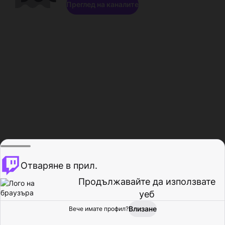
Преглед на каналите
Отваряне в прил.
Продължавайте да използвате
уеб
Влизане
Вече имате профил?
Начало
Преглед
Активност
Профил