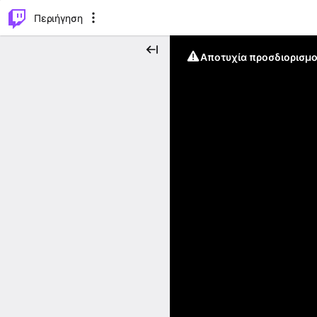
..
⌥
P
Περιήγηση
Αποτυχία προσδιορισμο