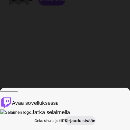
Avaa sovelluksessa
Jatka selaimella
Kirjaudu sisään
Onko sinulla jo tili?
Koti
Selaa
Toiminta
Profiili