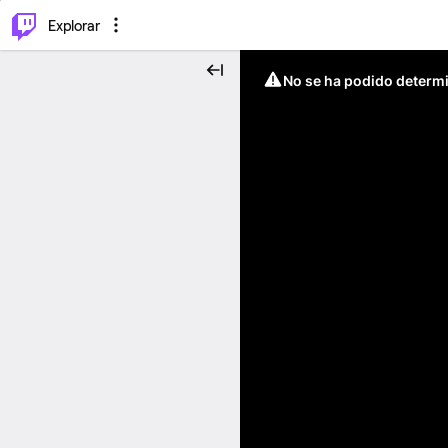
⌥
P
Explorar
No se ha podido determin