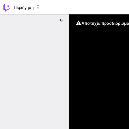
..
⌥
P
Περιήγηση
Αποτυχία προσδιορισμο