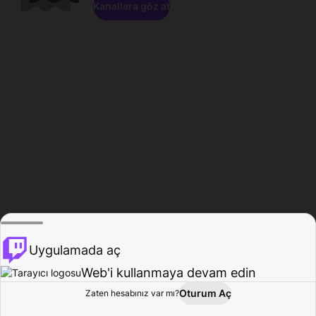
Kanallara göz at
Uygulamada aç
Web'i kullanmaya devam edin
Oturum Aç
Zaten hesabınız var mı?
Ana Sayfa
Gözat
Aktivite
Profil