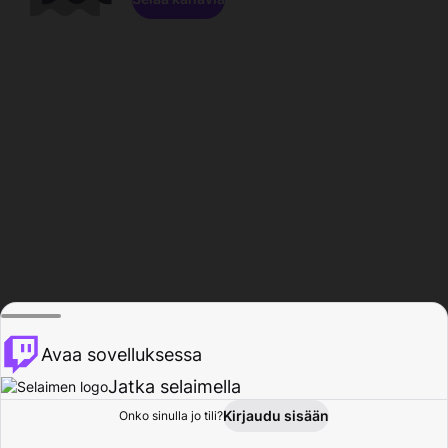
Avaa sovelluksessa
Jatka selaimella
Kirjaudu sisään
Onko sinulla jo tili?
Koti
Selaa
Toiminta
Profiili