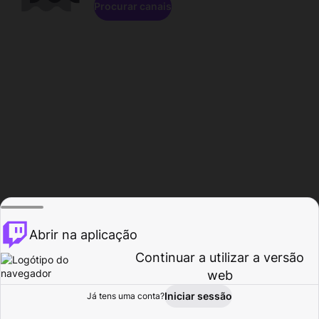
Procurar canais
Abrir na aplicação
Continuar a utilizar a versão
web
Iniciar sessão
Já tens uma conta?
Página inicial
Procurar
Atividade
Perfil