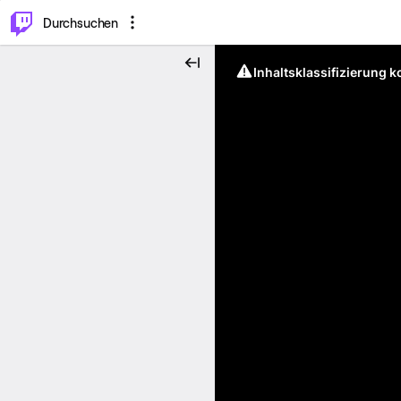
.
⌥
P
Durchsuchen
Inhaltsklassifizierung 