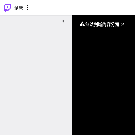
⌥
P
瀏覽
無法判斷內容分類