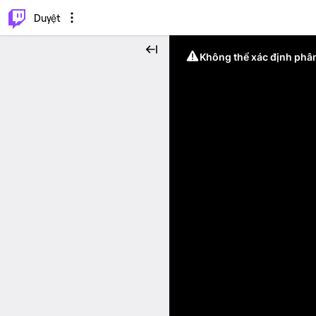
.
⌥
P
Duyệt
Không thể xác định phân