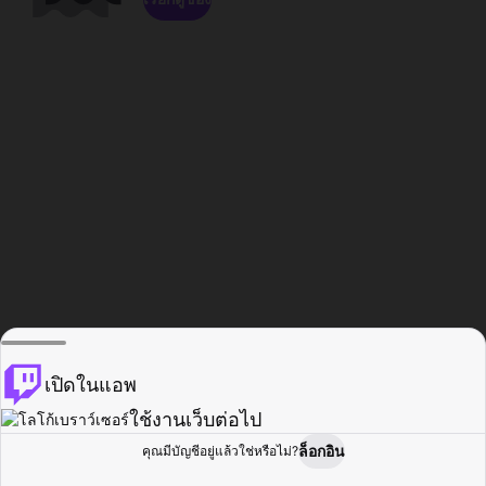
เปิดในแอพ
ใช้งานเว็บต่อไป
ล็อกอิน
คุณมีบัญชีอยู่แล้วใช่หรือไม่?
หน้าแรก
เรียกดู
กิจกรรม
โปรไฟล์