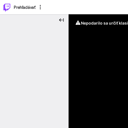
..
⌥
P
Prehľadávať
Nepodarilo sa určiť klas