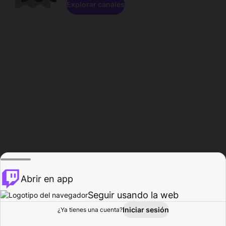
Explorar canales
Abrir en app
Seguir usando la web
Iniciar sesión
Página del
¿Ya tienes una cuenta?
Explorar
Actividad
Perfil
Creador