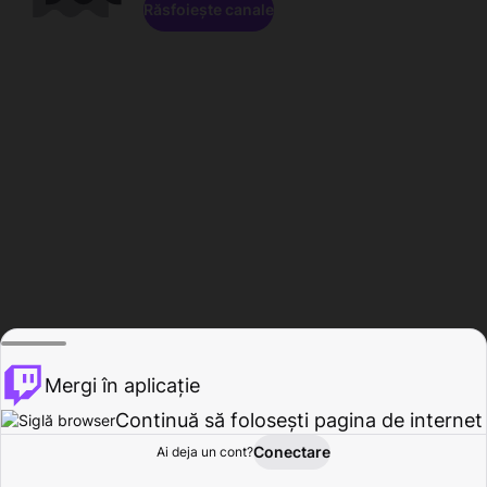
Răsfoiește canale
Mergi în aplicație
Continuă să folosești pagina de internet
Conectare
Ai deja un cont?
Acasă
Răsfoire
Activitate
Profil