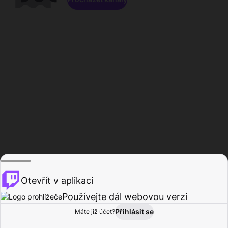
Otevřít v aplikaci
Používejte dál webovou verzi
Přihlásit se
Máte již účet?
Domů
Procházet
Aktivita
Profil