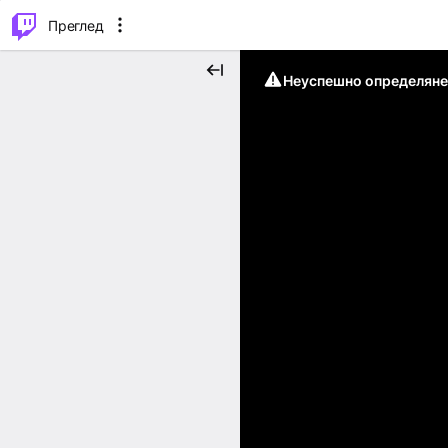
м...
⌥
P
Преглед
Неуспешно определяне