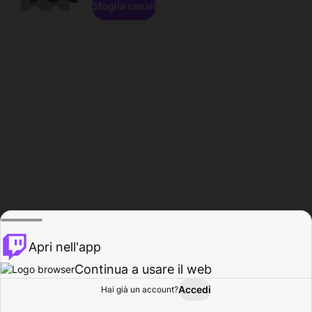
Sfoglia canali
Apri nell'app
Continua a usare il web
Accedi
Hai già un account?
Base
Sfoglia
Attività
Profilo