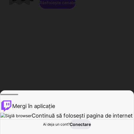
Răsfoiește canale
Mergi în aplicație
Continuă să folosești pagina de internet
Conectare
Ai deja un cont?
Acasă
Răsfoire
Activitate
Profil