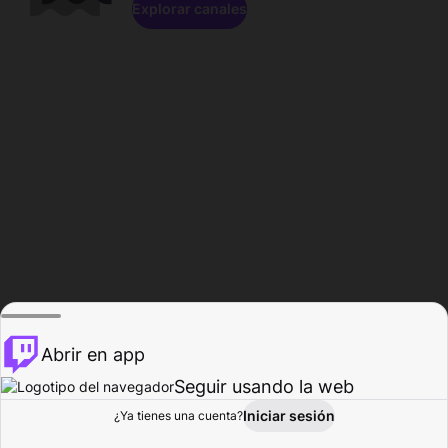
Explorar canales
Abrir en app
Seguir usando la web
Iniciar sesión
Página del
¿Ya tienes una cuenta?
Explorar
Actividad
Perfil
Creador