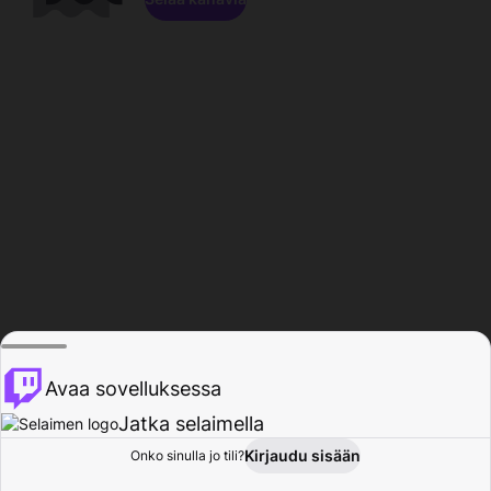
Avaa sovelluksessa
Jatka selaimella
Kirjaudu sisään
Onko sinulla jo tili?
Koti
Selaa
Toiminta
Profiili