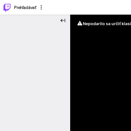
..
⌥
P
Prehľadávať
Nepodarilo sa určiť klas