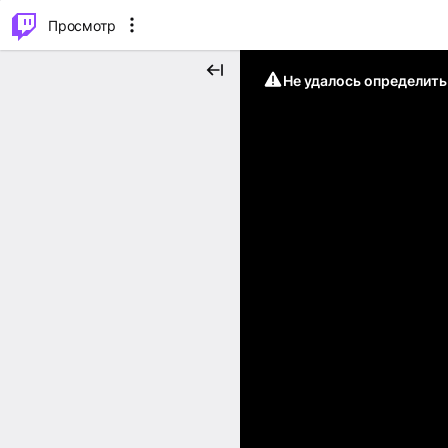
.
⌥
P
Просмотр
Не удалось определит