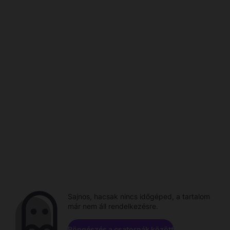
Sajnos, hacsak nincs időgéped, a tartalom
már nem áll rendelkezésre.
Böngészés a csatornák között