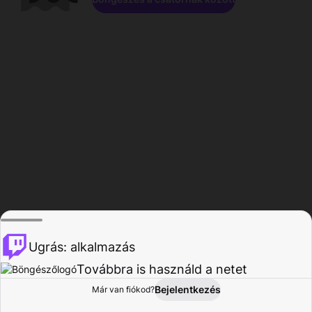
Ugrás: alkalmazás
Továbbra is használd a netet
Bejelentkezés
Már van fiókod?
Főoldal
Böngészés
Tevékenység
Profil