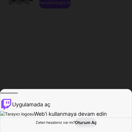
Kanallara göz at
Uygulamada aç
Web'i kullanmaya devam edin
Oturum Aç
Zaten hesabınız var mı?
Ana Sayfa
Gözat
Aktivite
Profil