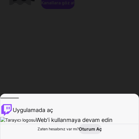
Kanallara göz at
Uygulamada aç
Web'i kullanmaya devam edin
Oturum Aç
Zaten hesabınız var mı?
Ana Sayfa
Gözat
Aktivite
Profil