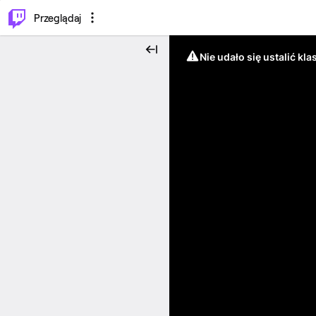
…
⌥
P
Przeglądaj
Nie udało się ustalić klas