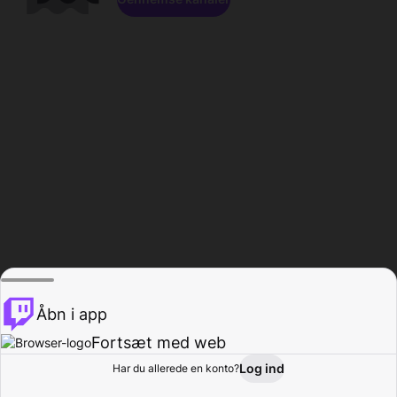
Åbn i app
Fortsæt med web
Log ind
Har du allerede en konto?
Hjem
Gennemse
Aktivitet
Profil