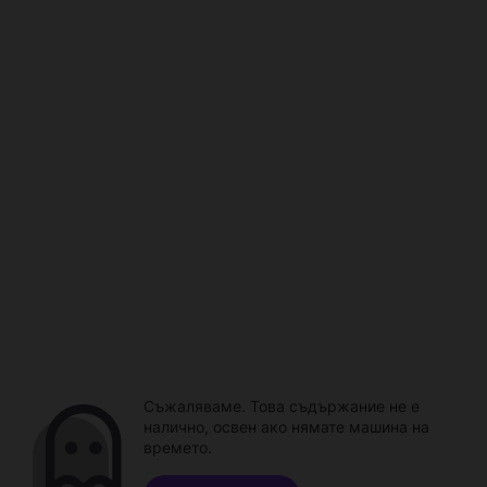
Съжаляваме. Това съдържание не е
налично, освен ако нямате машина на
времето.