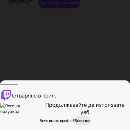
Преглед на каналите
Отваряне в прил.
Продължавайте да използвате
уеб
Влизане
Вече имате профил?
Начало
Преглед
Активност
Профил