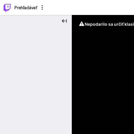
..
⌥
P
Prehľadávať
Nepodarilo sa určiť klas