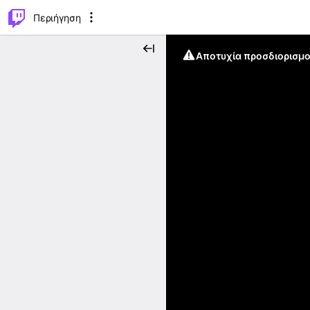
..
⌥
P
Περιήγηση
Αποτυχία προσδιορισμο