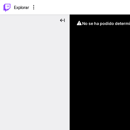
⌥
P
Explorar
No se ha podido determin