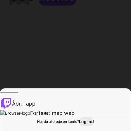
Åbn i app
Fortsæt med web
Log ind
Har du allerede en konto?
Hjem
Gennemse
Aktivitet
Profil