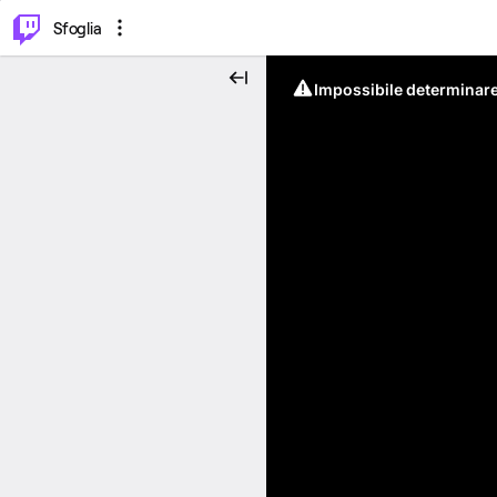
⌥
P
Sfoglia
Impossibile determinare