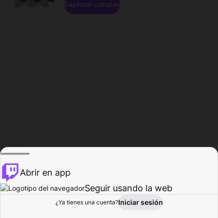
Explorar canales
Abrir en app
Seguir usando la web
Iniciar sesión
Página del
¿Ya tienes una cuenta?
Explorar
Actividad
Perfil
Creador