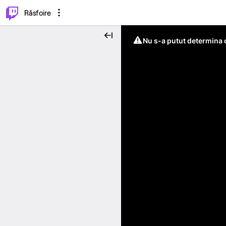
⌥
P
Răsfoire
Nu s-a putut determina c