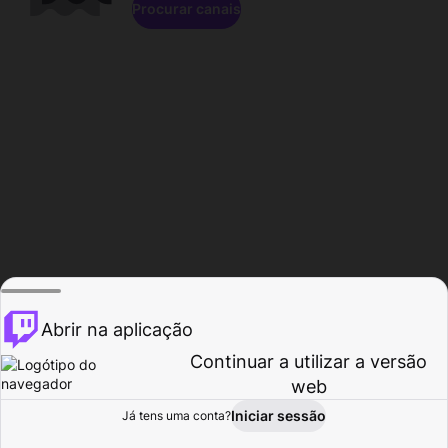
Procurar canais
Abrir na aplicação
Continuar a utilizar a versão
web
Iniciar sessão
Já tens uma conta?
Página inicial
Procurar
Atividade
Perfil