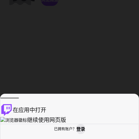
在应用中打开
继续使用网页版
登录
已拥有账户？
主页
浏览
活动纪录
个人资料