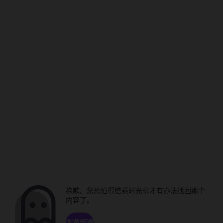
抱歉。您恐怕得搭乘时光机才有办法找回那个
内容了。
浏览频道