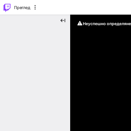
м...
⌥
P
Преглед
Неуспешно определяне