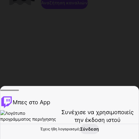
Αναζήτηση καναλιών
Μπες στο App
Συνέχισε να χρησιμοποιείς
την έκδοση ιστού
Σύνδεση
Έχεις ήδη λογαριασμό;
Αρχική σελίδα
Περιήγηση
Δραστηριότητα
Προφίλ