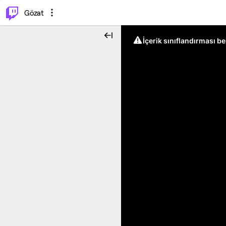
⌥
P
Gözat
İçerik sınıflandırması b