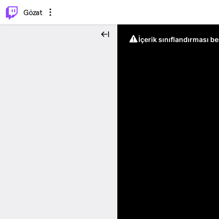
⌥
P
Gözat
İçerik sınıflandırması b