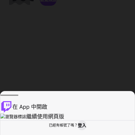
在 App 中開啟
繼續使用網頁版
登入
已經有帳號了嗎？
創作者基地
瀏覽
活動紀錄
個人檔案