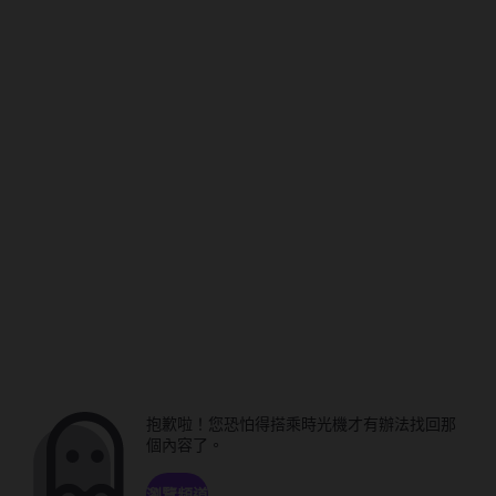
抱歉啦！您恐怕得搭乘時光機才有辦法找回那
個內容了。
瀏覽頻道