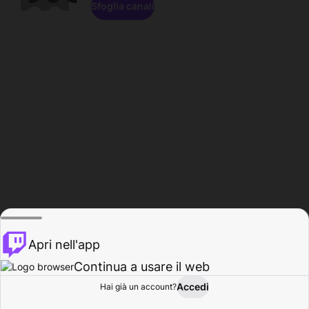
Sfoglia canali
Apri nell'app
Continua a usare il web
Accedi
Hai già un account?
Base
Sfoglia
Attività
Profilo