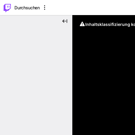
.
⌥
P
Durchsuchen
Inhaltsklassifizierung 