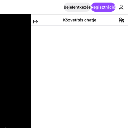
Bejelentkezés
Regisztráció
Közvetítés chatje