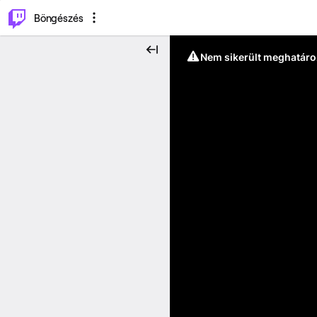
⌥
P
Böngészés
Nem sikerült meghatáro