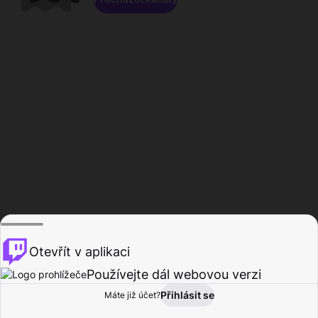
Otevřít v aplikaci
Používejte dál webovou verzi
Přihlásit se
Máte již účet?
Domů
Procházet
Aktivita
Profil